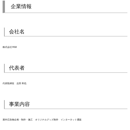
企業情報
会社名
株式会社YKM
代表者
代表取締役 志田 和也
事業内容
屋外広告物企画・制作・施工 オリジナルグッズ制作 インターネット通販